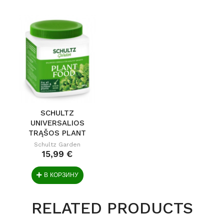
SCHULTZ
UNIVERSALIOS
TRĄŠOS PLANT
FOOD 900G
Schultz Garden
15,99 €
В КОРЗИНУ
RELATED PRODUCTS