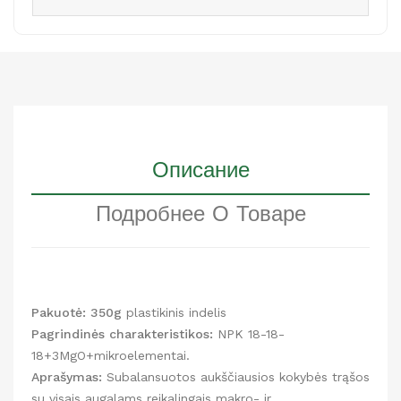
Описание
Подробнее О Товаре
Pakuotė: 350g
plastikinis indelis
Pagrindinės charakteristikos:
NPK 18-18-
18+3MgO+mikroelementai.
Aprašymas:
Subalansuotos aukščiausios kokybės trąšos
su visais augalams reikalingais makro- ir