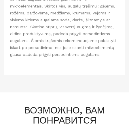
mikroelementais. Skirtos visų augalų tręšimui: gėlėms,
rožėms, daržovėms, medžiams, krūmams, vejoms ir
visiems kitiems augalams sode, darže, šiltnamyje ar
namuose. Skatina stiprų, visavertį augimą ir žydėjimą,
didina produktyvumą, padeda prigyti persodintiems
augalams. Šiomis trąšomis rekomenduojame palaistyti
iškart po persodinimo, nes jose esanti mikroelementų
gausa padeda prigyti persodintiems augalams.
ВОЗМОЖНО, ВАМ
ПОНРАВИТСЯ