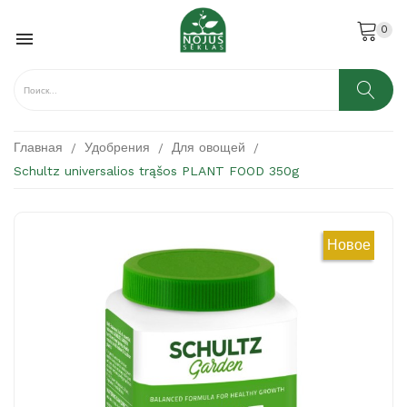
0

Главная
Удобрения
Для овощей
Schultz universalios trąšos PLANT FOOD 350g
Новое