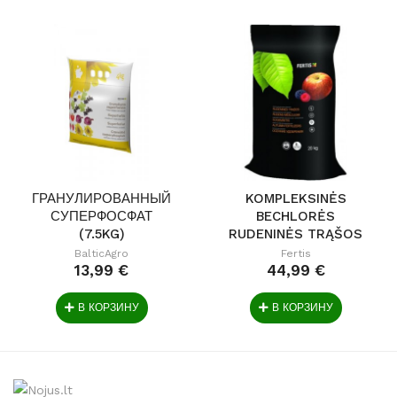
ГРАНУЛИРОВАННЫЙ
KOMPLEKSINĖS
СУПЕРФОСФАТ
BECHLORĖS
(7.5KG)
RUDENINĖS TRĄŠOS
(20 KG)
BalticAgro
Fertis
13,99 €
44,99 €
В КОРЗИНУ
В КОРЗИНУ