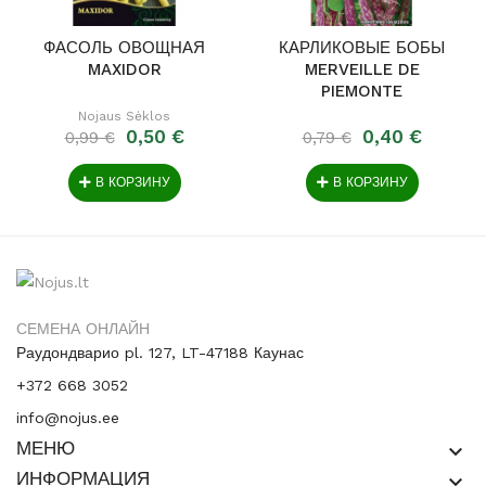
ФАСОЛЬ ОВОЩНАЯ
КАРЛИКОВЫЕ БОБЫ
MAXIDOR
MERVEILLE DE
PIEMONTE
Nojaus Sėklos
0,50 €
0,40 €
0,99 €
0,79 €
В КОРЗИНУ
В КОРЗИНУ
СЕМЕНА ОНЛАЙН
Раудондварио pl. 127, LT-47188 Каунас
+372 668 3052
info@nojus.ee
МЕНЮ
keyboard_arrow_down
ИНФОРМАЦИЯ
keyboard_arrow_down